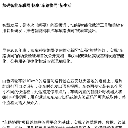
加码智能车联网 畅享“车路协同”新生活
智慧发展，是本次《纲要》的高频词，“加强智能化载运工具和关键专
用装备研发，推进智能网联汽车车路协同”被着重提出。
早在2018年底，京东科技集团便在雄安新区“点亮”智慧路灯，实现“车
路协同”的场景验证与首次公开亮相，助力雄安新区实现基础设施智能
化、公共服务便捷化和城市管理精细化。
白色四轮车以10km/h的速度匀速行驶在西安航天基地的道路上，遇到
红绿灯可自动识别，倒车时会发出语音提醒。车身两侧安装有18个尺
寸不同的快递柜，到达指定停靠点后，车辆内置的智能外呼机器人将
拨打电话提醒，用户通过京东APP扫码或输入验证码即可完成取件，整
个流程无需人员介入。
“车路协同”项目以物联管理平台为基础，实现了终端硬件、数据、边缘
计算、平台、服务和应用场景的端到端全链条打通。不仅能够连接车