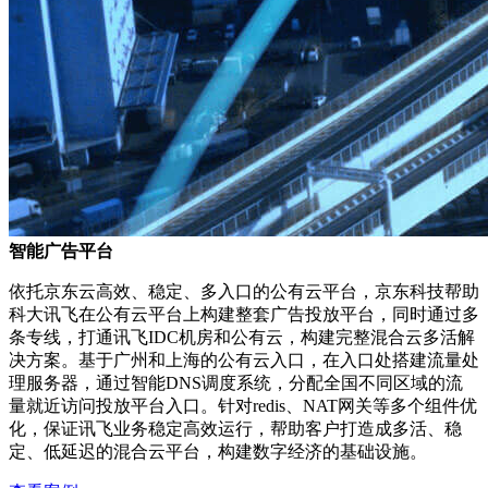
智能广告平台
依托京东云高效、稳定、多入口的公有云平台，京东科技帮助
科大讯飞在公有云平台上构建整套广告投放平台，同时通过多
条专线，打通讯飞IDC机房和公有云，构建完整混合云多活解
决方案。基于广州和上海的公有云入口，在入口处搭建流量处
理服务器，通过智能DNS调度系统，分配全国不同区域的流
量就近访问投放平台入口。针对redis、NAT网关等多个组件优
化，保证讯飞业务稳定高效运行，帮助客户打造成多活、稳
定、低延迟的混合云平台，构建数字经济的基础设施。