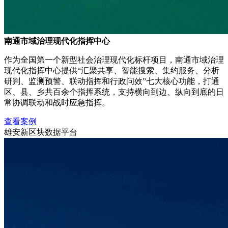
南通市域治理现代化指挥中心
作为全国第一个新型社会治理现代化标杆项目，南通市域治理
现代化指挥中心提供“汇聚共享、智能搜索、集约服务、分析
研判、监测预警、联动指挥和行政问效”七大核心功能，打通
区、县、乡共百余个指挥系统，支持横向到边、纵向到底的日
常协调联动和战时应急指挥。
查看案例
雄安新区块数据平台