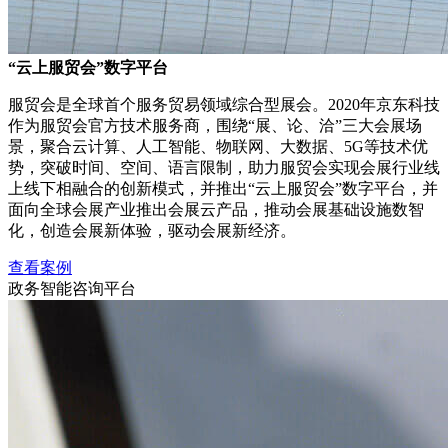
“云上服贸会”数字平台
服贸会是全球首个服务贸易领域综合型展会。2020年京东科技
作为服贸会官方技术服务商，围绕“展、论、洽”三大会展场
景，聚合云计算、人工智能、物联网、大数据、5G等技术优
势，突破时间、空间、语言限制，助力服贸会实现会展行业线
上线下相融合的创新模式，并推出“云上服贸会”数字平台，并
面向全球会展产业推出会展云产品，推动会展基础设施数智
化，创造会展新体验，驱动会展新经济。
查看案例
政务智能咨询平台