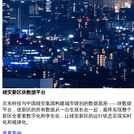
雄安新区块数据平台
京东科技与中国雄安集团构建城市级别的数据底座——块数据
平台，使新区的所有数据从一出生就长在一起，最终实现整个
新区全要素数字化和孪生化，让雄安新区的运行状态呈现实时
化和规律化。
查看案例