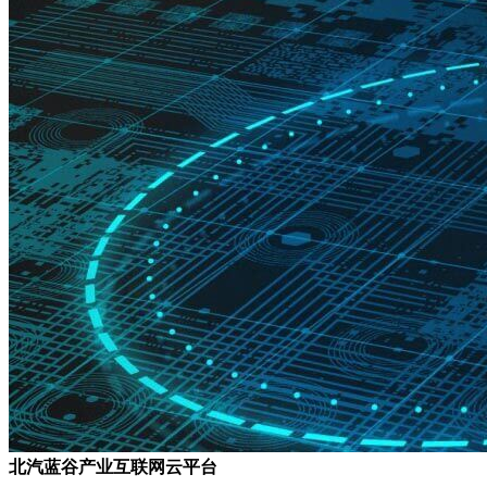
北汽蓝谷产业互联网云平台