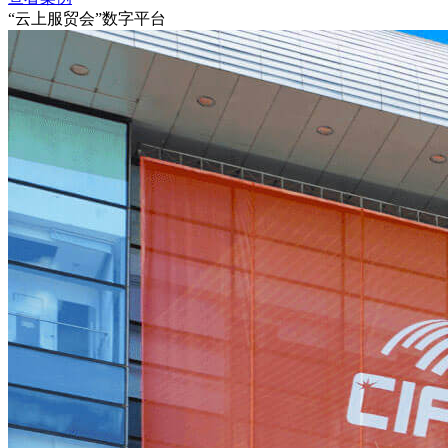
“云上服贸会”数字平台