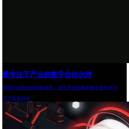
最专注于产业的数字合作伙伴
帮助行业降低供应链成本，成为产业信赖的数字合作伙伴
关于京东科技